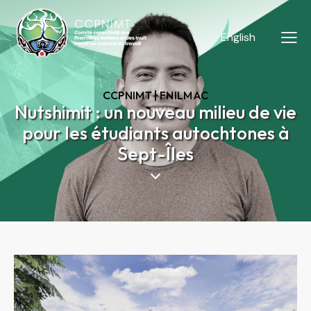
English
CCPNIMT | FNILMAC
Nutshimit : un nouveau milieu de vie
pour les étudiants autochtones à
Sept-Îles