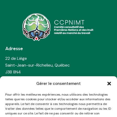
Adresse
22 de Liège
Saint-Jean-sur-Richelieu, Québec
J3B 8N4
Gérer le consentement
Contactez-nous
Pour offrir les meilleures expériences, nous utilisons des technologies
real.martin@ccpnimt-fnilmac.com
telles que les cookies pour stocker et/ou accéder aux informations des
Tél: 450-741-4526
appareils. Le fait de consentir à ces technologies nous permettra de
traiter des données telles que le comportement de navigation ou les ID
Cell: 581-983-7756
uniques sur ce site. Le fait de ne pas consentir ou de retirer son